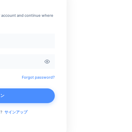
ur account and continue where
Forgot password?
イン
t?
サインアップ