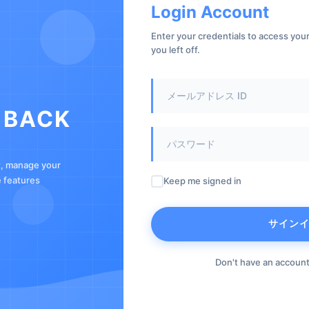
Login Account
Enter your credentials to access yo
you left off.
 BACK
t, manage your
e features
Keep me signed in
サイン
Don't have an accoun