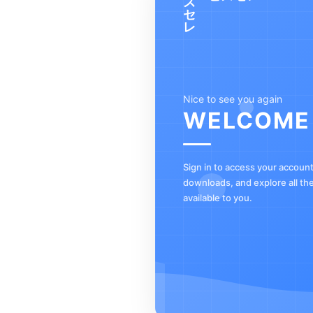
Nice to see you again
WELCOME
Sign in to access your accoun
downloads, and explore all th
available to you.