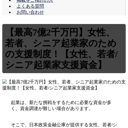
掲載をご検討の方
よくある質問
お問い合わせ
【最高7億2千万円】女性、
若者、シニア起業家のため
の支援制度！【女性、若者/
シニア起業家支援資金】
起業は、新たな挑戦をするために必要な資金が多
く、資金調達が難しい場合があります。
そこで、日本政策金融公庫が提供する女性、若者/シ