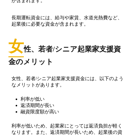
が含まれます。
長期運転資金には、給与や家賃、水道光熱費など、
起業後に必要な資金が含まれます。
女
性、若者/シニア起業家支援資
金のメリット
女性、若者/シニア起業家支援資金には、以下のよう
なメリットがあります。
利率が低い
返済期間が長い
融資限度額が高い
利率が低いため、起業家にとっては返済負担が軽く
なります。また、返済期間が長いため、起業後の資