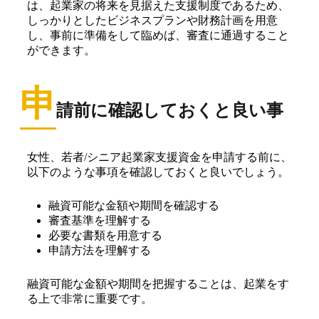
は、起業家の将来を見据えた支援制度であるため、
しっかりとしたビジネスプランや財務計画を用意
し、事前に準備をして臨めば、審査に通過すること
ができます。
申
請前に確認しておくと良い事
女性、若者/シニア起業家支援資金を申請する前に、
以下のような事項を確認しておくと良いでしょう。
融資可能な金額や期間を確認する
審査基準を理解する
必要な書類を用意する
申請方法を理解する
融資可能な金額や期間を把握することは、起業をす
る上で非常に重要です。