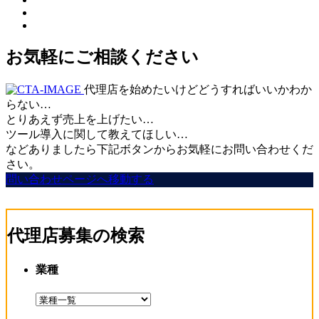
お気軽にご相談ください
代理店を始めたいけどどうすればいいかわか
らない…
とりあえず売上を上げたい…
ツール導入に関して教えてほしい…
などありましたら下記ボタンからお気軽にお問い合わせくだ
さい。
問い合わせページへ移動する
代理店募集の検索
業種