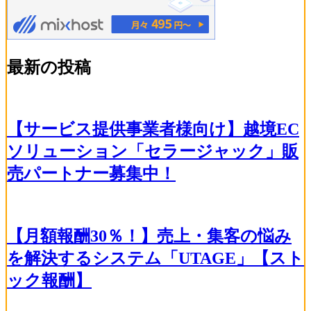
最新の投稿
【サービス提供事業者様向け】越境EC
ソリューション「セラージャック」販
売パートナー募集中！
【月額報酬30％！】売上・集客の悩み
を解決するシステム「UTAGE」【スト
ック報酬】