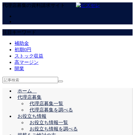
代理店募集の資料請求サイト
注目キーワード
補助金
初期0円
ストック収益
高マージン
開業
ホーム
代理店募集
代理店募集一覧
代理店募集を調べる
お役立ち情報
お役立ち情報一覧
お役立ち情報を調べる