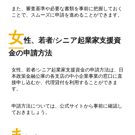
また、審査基準や必要な書類を事前に把握しておく
ことで、スムーズに申請を進めることができます。
女
性、若者/シニア起業家支援資
金の申請方法
女性、若者/シニア起業家支援資金の申請方法は、日
本政策金融公庫の各支店の中小企業事業の窓口に直
接申し込むか、代理貸付を利用することができま
す。
申請方法については、公式サイトから事前に確認し
ておきましょう。
ま