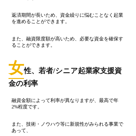
返済期間が長いため、資金繰りに悩むことなく起業
を進めることができます。
また、融資限度額が高いため、必要な資金を確保す
ることができます。
女
性、若者/シニア起業家支援資
金の利率
融資金額によって利率が異なりますが、最高で年
2%程度です。
また、技術・ノウハウ等に新規性がみられる事業で
あって、