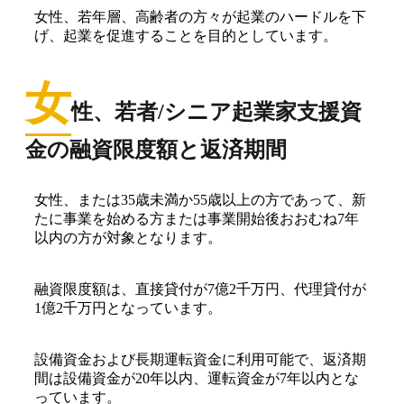
女性、若年層、高齢者の方々が起業のハードルを下
げ、起業を促進することを目的としています。
女
性、若者/シニア起業家支援資
金の融資限度額と返済期間
女性、または35歳未満か55歳以上の方であって、新
たに事業を始める方または事業開始後おおむね7年
以内の方が対象となります。
融資限度額は、直接貸付が7億2千万円、代理貸付が
1億2千万円となっています。
設備資金および長期運転資金に利用可能で、返済期
間は設備資金が20年以内、運転資金が7年以内とな
っています。