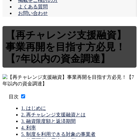
掲載をご検討の方
よくある質問
お問い合わせ
【再チャレンジ支援融資】
事業再開を目指す方必見！
【7年以内の資金調達】
目次
1.
はじめに
2.
再チャレンジ支援融資とは
3.
融資限度額と返済期間
4.
利率
5.
制度を利用できる対象の事業者