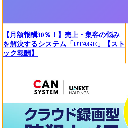
【月額報酬30％！】売上・集客の悩み
を解決するシステム「UTAGE」【スト
ック報酬】